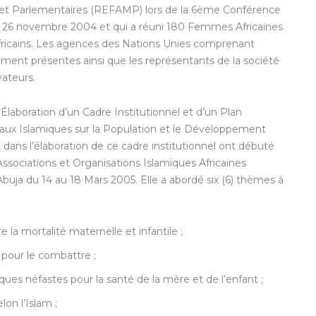
 et Parlementaires (REFAMP) lors de la 6ème Conférence
u 26 novembre 2004 et qui a réuni 180 Femmes Africaines
fricains. Les agences des Nations Unies comprenant
ment présentes ainsi que les représentants de la société
vateurs.
Élaboration d’un Cadre Institutionnel et d’un Plan
eaux Islamiques sur la Population et le Développement
t dans l’élaboration de ce cadre institutionnel ont débuté
 Associations et Organisations Islamiques Africaines
uja du 14 au 18 Mars 2005. Elle a abordé six (6) thèmes à
tre la mortalité maternelle et infantile ;
 pour le combattre ;
ques néfastes pour la santé de la mère et de l’enfant ;
lon l’Islam ;