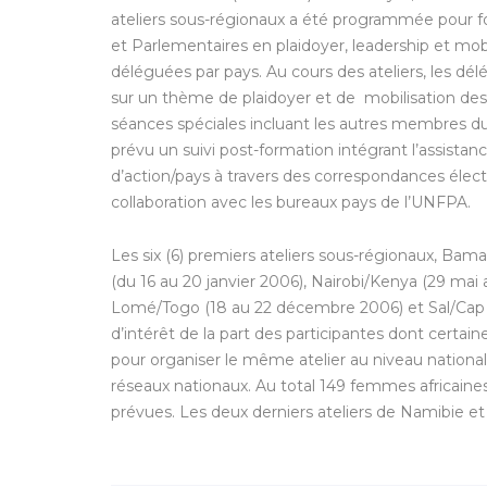
ateliers sous-régionaux a été programmée pour
et Parlementaires en plaidoyer, leadership et mobi
déléguées par pays. Au cours des ateliers, les dé
sur un thème de plaidoyer et de mobilisation des re
séances spéciales incluant les autres membres d
prévu un suivi post-formation intégrant l’assista
d’action/pays à travers des correspondances électro
collaboration avec les bureaux pays de l’UNFPA.
Les six (6) premiers ateliers sous-régionaux, Bam
(du 16 au 20 janvier 2006), Nairobi/Kenya (29 mai 
Lomé/Togo (18 au 22 décembre 2006) et Sal/Cap Ve
d’intérêt de la part des participantes dont certa
pour organiser le même atelier au niveau nationa
réseaux nationaux. Au total 149 femmes africaines
prévues. Les deux derniers ateliers de Namibie et 