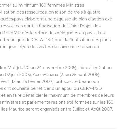
 former au minimum 160 femmes Ministres
lisation des ressources, en raison de trois à quatre
léguées/pays élaborent une esquisse de plan d’action axé
ssources dont la finalisation doit faire l’objet des
u REFAMP dès le retour des déléguées au pays. Il est
nce technique du CEFA-PSD pour la finalisation des plans
niques et/ou des visites de suivi sur le terrain en
ako/ Mali (du 20 au 24 novembre 2005), Libreville/ Gabon
au 02 juin 2006), Accra/Ghana (21 au 25 août 2006),
rt (12 au 16 février 2007), ont suscité beaucoup
ines ont souhaité bénéficier d’un appui du CEFA-PSD
l et en faire bénéficier le maximum de membres de leurs
 ministres et parlementaires ont été formées sur les 160
Iles Maurice seront organisés entre Juillet et Août 2007.