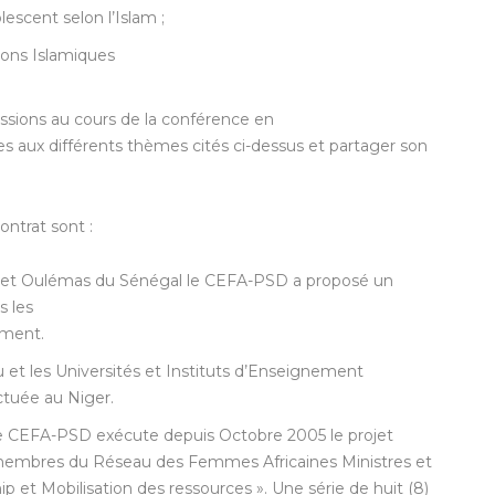
olescent selon l’Islam ;
ions Islamiques
cussions au cours de la conférence en
s aux différents thèmes cités ci-dessus et partager son
ontrat sont :
ams et Oulémas du Sénégal le CEFA-PSD a proposé un
s les
ement.
 et les Universités et Instituts d’Enseignement
ctuée au Niger.
 le CEFA-PSD exécute depuis Octobre 2005 le projet
embres du Réseau des Femmes Africaines Ministres et
et Mobilisation des ressources ». Une série de huit (8)