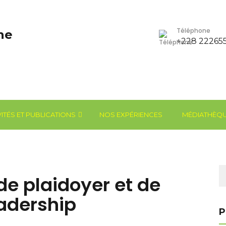
Téléphone
+228 22265
VITÉS ET PUBLICATIONS
NOS EXPÉRIENCES
MÉDIATHÈQ
Re
de plaidoyer et de
adership
P