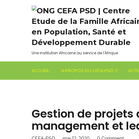
Une institution Africaine au service de l'Afrique
ACCUEIL
A PROPOS DU CEFA-PSD
ACTI
QUELQUES EXEMPLES DE PARTENARIAT DU CEFA-PSD
SERVICES DE CONFÉRENCES ET DE CONSEIL
PARTENARIAT: ÉCHANGE D’INFORMATIONS & RENFORCEMENT DE LA COLLABORATION
ASSISTANCE TECHNIQUE : A VOTRE SERVICE
Gestion de projets 
management et le
CEFA-PSD
mai 12, 2020
0 Comment