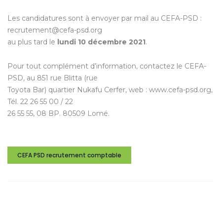
Les candidatures sont à envoyer par mail au CEFA-PSD :
recrutement@cefa-psd.org
au plus tard le
lundi 10 décembre 2021
.
Pour tout complément d’information, contactez le CEFA-
PSD, au 851 rue Blitta (rue
Toyota Bar) quartier Nukafu Cerfer, web : www.cefa-psd.org,
Tél. 22 26 55 00 / 22
26 55 55, 08 BP. 80509 Lomé.
CEFA PSD recrutement comptable