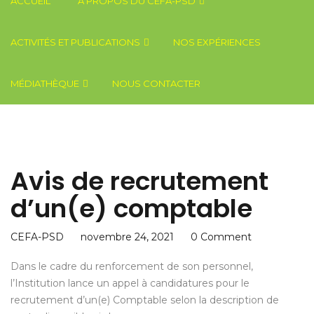
ACCUEIL
A PROPOS DU CEFA-PSD
QUELQUES EXEMPLES DE PARTENARIAT DU CEFA-PSD
SERVICES DE CONFÉRENCES ET DE CONSEIL
PARTENARIAT: ÉCHANGE D’INFORMATIONS & RENFORCEMENT DE LA COLLABORATION
ASSISTANCE TECHNIQUE : A VOTRE SERVICE
ACTIVITÉS ET PUBLICATIONS
NOS EXPÉRIENCES
MÉDIATHÈQUE
NOUS CONTACTER
Avis de recrutement
d’un(e) comptable
CEFA-PSD
novembre 24, 2021
0 Comment
Dans le cadre du renforcement de son personnel,
l’Institution lance un appel à candidatures pour le
recrutement d’un(e) Comptable selon la description de